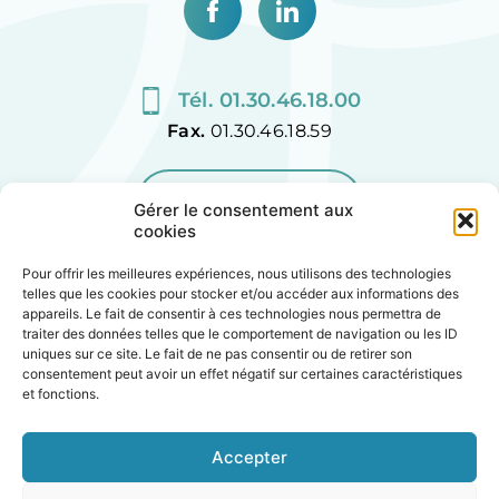
Tél. 01.30.46.18.00
Fax.
01.30.46.18.59
CONTACTEZ-NOUS
Gérer le consentement aux
cookies
Pour offrir les meilleures expériences, nous utilisons des technologies
telles que les cookies pour stocker et/ou accéder aux informations des
appareils. Le fait de consentir à ces technologies nous permettra de
Plan de site
traiter des données telles que le comportement de navigation ou les ID
uniques sur ce site. Le fait de ne pas consentir ou de retirer son
Accessibilité
consentement peut avoir un effet négatif sur certaines caractéristiques
et fonctions.
Mentions légales
Politique de cookies (UE)
Accepter
Création Agence MagicWeb