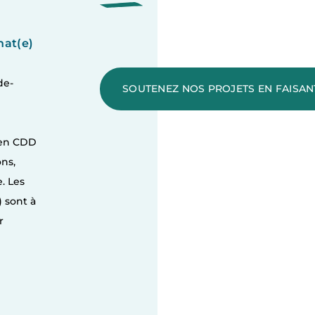
nat(e)
de-
SOUTENEZ NOS PROJETS EN FAISA
 en CDD
ns,
. Les
) sont à
r