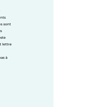
-
ents
es sont
s
oste
 lettre
pas à