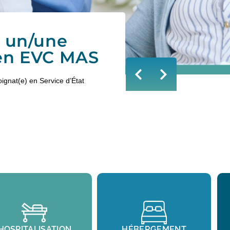
nant(e)s, des infirmier(e)s et des
HOSPITALISATION
HÉBERGEMENT