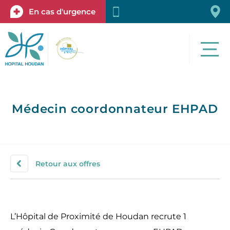
En cas d'urgence
Qui sommes-nous ?
Offre de santé
Espace patien
Espace pro
Médecin coordonnateur EHPAD
Retour aux offres
L’Hôpital de Proximité de Houdan recrute 1