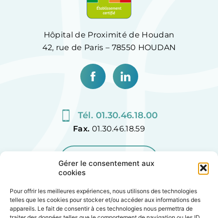
Hôpital de Proximité de Houdan
42, rue de Paris – 78550 HOUDAN
Tél. 01.30.46.18.00
Fax.
01.30.46.18.59
CONTACTEZ-NOUS
Gérer le consentement aux
cookies
Pour offrir les meilleures expériences, nous utilisons des technologies
telles que les cookies pour stocker et/ou accéder aux informations des
appareils. Le fait de consentir à ces technologies nous permettra de
Plan de site
traiter des données telles que le comportement de navigation ou les ID